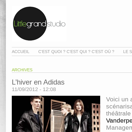
ACCUEIL
C’EST QUOI ? C’EST QUI ? C’EST OÙ ?
LE S
ARCHIVES
L’hiver en Adidas
11/09/2012 - 12:08
Voici un 
scénaris
théâtral
Vanderpe
Manageme