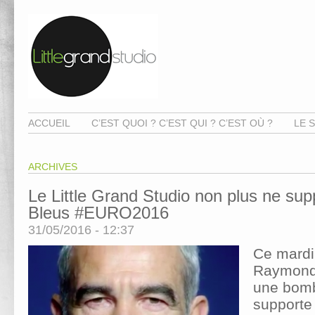
ACCUEIL
C’EST QUOI ? C’EST QUI ? C’EST OÙ ?
LE S
ARCHIVES
Le Little Grand Studio non plus ne sup
Bleus #EURO2016
31/05/2016 - 12:37
Ce mardi
Raymond
une bombe
supporte