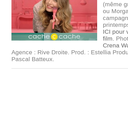
(même gr
ou Morga
campagne
printemp
ICI pour v
film
. Phot
Crena W
Agence : Rive Droite. Prod. : Estellia Prod
Pascal Batteux.