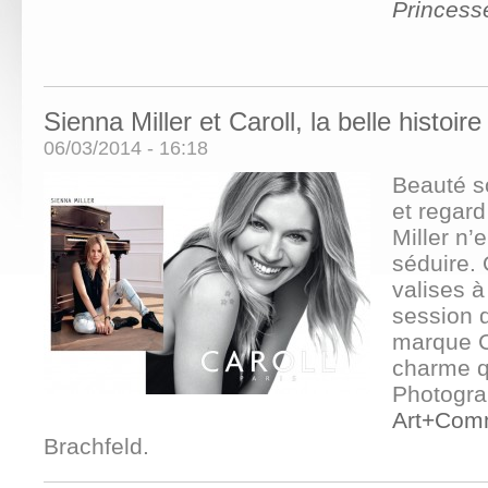
Princess
Sienna Miller et Caroll, la belle histoir
06/03/2014 - 16:18
Beauté so
et regar
Miller n’e
séduire.
valises à
session 
marque C
charme q
Photogra
Art+Com
Brachfeld.