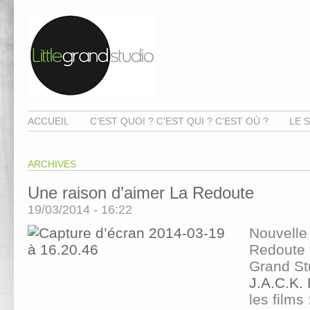
ACCUEIL
C’EST QUOI ? C’EST QUI ? C’EST OÙ ?
LE S
ARCHIVES
Une raison d’aimer La Redoute
19/03/2014 - 16:22
Nouvell
Redoute t
Grand St
J.A.C.K.
les films