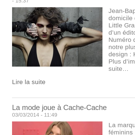
- 15:37
Jean-Bap
domicile 
Little Gr
d’un édi
Numéro d
notre plu
design :
Plus d’i
suite…
Lire la suite
La mode joue à Cache-Cache
03/03/2014 - 11:49
La marqu
féminin